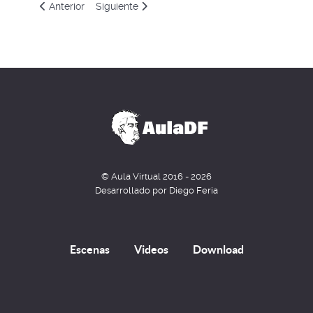
Artículo anterior: El podio en la vuelta a Francia
Artículo siguiente: ¿Cómo calcular el ancho de
Anterior
Siguiente
© Aula Virtual 2016 - 2026
Desarrollado por Diego Feria
Escenas
Videos
Download