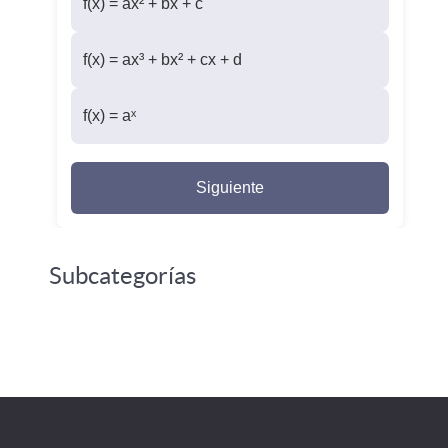
f(x) = ax² + bx + c
f(x) = ax³ + bx² + cx + d
f(x) = aˣ
Siguiente
Subcategorías