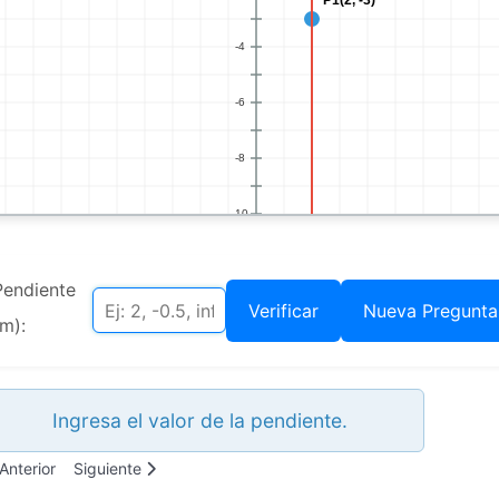
Pendiente
Verificar
Nueva Pregunta
(m):
Ingresa el valor de la pendiente.
tículo anterior: Parámetros de la función cuadrática
Artículo siguiente: Herramienta interactiva para resolver e
Anterior
Siguiente